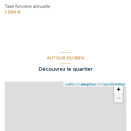
Taxe foncière annuelle
1 200 €
AUTOUR DU BIEN
Découvrez le quartier
Leaflet
|
©
Maps
|
© OpenStreetMap
Jawg
+
−