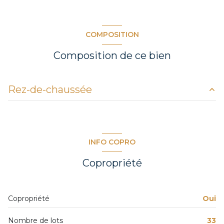
COMPOSITION
Composition de ce bien
Rez-de-chaussée
salon/sejour
27.85 m²
chambre
10.24 m²
INFO COPRO
chambre
9.36 m²
Copropriété
Copropriété
Oui
Nombre de lots
33