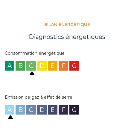
BILAN ÉNERGÉTIQUE
Diagnostics énergetiques
Consommation énergétique
A
B
C
D
E
F
G
Emission de gaz à effet de serre
A
B
C
D
E
F
G