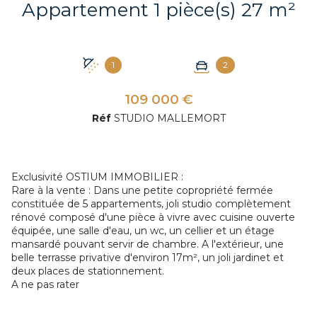
Appartement 1 pièce(s) 27 m²
1
2
109 000 €
Réf
STUDIO MALLEMORT
Exclusivité OSTIUM IMMOBILIER :
Rare à la vente : Dans une petite copropriété fermée
constituée de 5 appartements, joli studio complètement
rénové composé d'une pièce à vivre avec cuisine ouverte
équipée, une salle d'eau, un wc, un cellier et un étage
mansardé pouvant servir de chambre. A l'extérieur, une
+4
belle terrasse privative d'environ 17m², un joli jardinet et
deux places de stationnement.
A ne pas rater