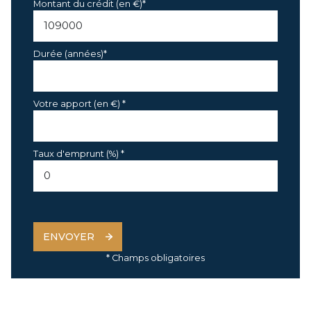
Montant du crédit (en €)*
Durée (années)*
Votre apport (en €) *
Taux d'emprunt (%) *
ENVOYER
* Champs obligatoires