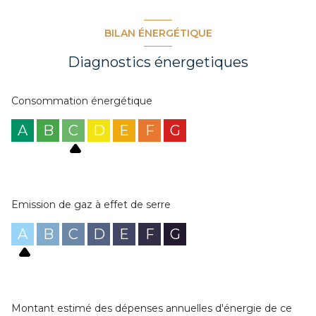
BILAN ÉNERGÉTIQUE
Diagnostics énergetiques
Consommation énergétique
A
B
C
D
E
F
G
Emission de gaz à effet de serre
A
B
C
D
E
F
G
Montant estimé des dépenses annuelles d'énergie de ce