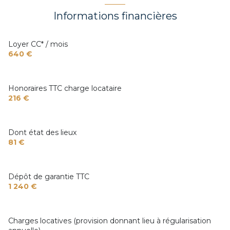
WC
1 m²
1 niveau(x)
Informations financières
Dégagement
2 m²
terrasse
Loyer CC* / mois
640 €
interphone
Honoraires TTC charge locataire
216 €
Dont état des lieux
81 €
Dépôt de garantie TTC
1 240 €
Charges locatives (provision donnant lieu à régularisation