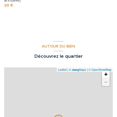
annuelle)
20 €
AUTOUR DU BIEN
Découvrez le quartier
Leaflet
|
©
Maps
|
© OpenStreetMap
Jawg
+
−