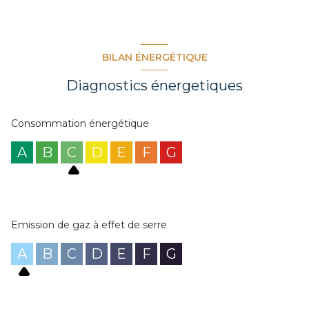
BILAN ÉNERGÉTIQUE
Diagnostics énergetiques
Consommation énergétique
A
B
C
D
E
F
G
Emission de gaz à effet de serre
A
B
C
D
E
F
G