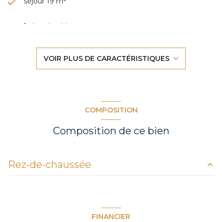
séjour 19 m²
1 chambre(s)
1 salle(s) d'eau
VOIR PLUS DE CARACTÉRISTIQUES
construit en 1970
cuisine américaine (équipée)
COMPOSITION
Chauffage individuel : air pulsé (climatisation)
Composition de ce bien
2 parking(s)
Rez-de-chaussée
exposition Sud
salon/sejour
19.5 m²
2 côté(s) mitoyen(s)
salle d'eau
4.5 m²
FINANCIER