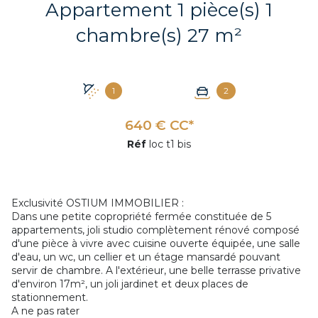
Appartement 1 pièce(s) 1
chambre(s) 27 m²
1
2
640 € CC*
Réf
loc t1 bis
Exclusivité OSTIUM IMMOBILIER :
Dans une petite copropriété fermée constituée de 5
appartements, joli studio complètement rénové composé
+3
d'une pièce à vivre avec cuisine ouverte équipée, une salle
d'eau, un wc, un cellier et un étage mansardé pouvant
servir de chambre. A l'extérieur, une belle terrasse privative
d'environ 17m², un joli jardinet et deux places de
stationnement.
A ne pas rater